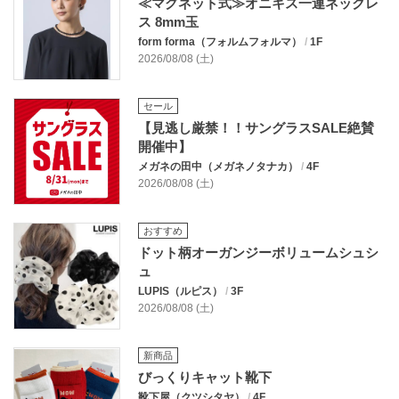
≪マグネット式≫オニキス一連ネックレ
ス 8mm玉
form forma（フォルムフォルマ）
/
1F
2026/08/08 (土)
セール
【見逃し厳禁！！サングラスSALE絶賛
開催中】
メガネの田中（メガネノタナカ）
/
4F
2026/08/08 (土)
おすすめ
ドット柄オーガンジーボリュームシュシ
ュ
LUPIS（ルピス）
/
3F
2026/08/08 (土)
新商品
びっくりキャット靴下
靴下屋（クツシタヤ）
/
4F