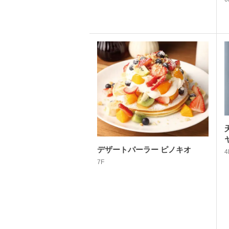
デザートパーラー ピノキオ
4
7F