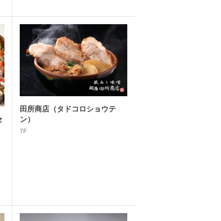
田所商店（タドコロショウテ
ン）
セ
7F