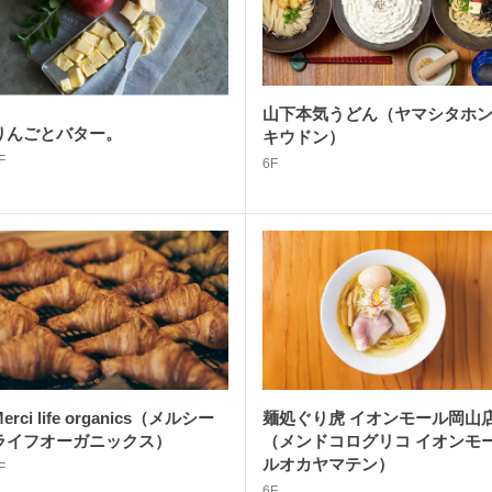
山下本気うどん（ヤマシタホ
りんごとバター。
キウドン）
F
6F
erci life organics（メルシー
麺処ぐり虎 イオンモール岡山
ライフオーガニックス）
（メンドコログリコ イオンモ
ルオカヤマテン）
F
6F