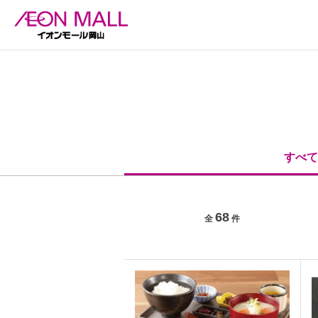
すべて
68
全
件