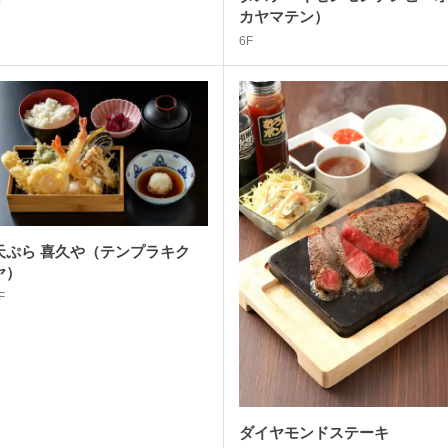
カヤマテン）
6F
天ぷら 喜久や（テンプラキク
ヤ）
F
ダイヤモンドステーキ