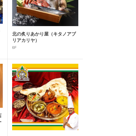
ン
北の炙りあかり屋（キタノアブ
リアカリヤ）
6F
店
ー