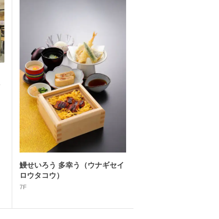
ン
鰻せいろう 多幸う（ウナギセイ
ロウタコウ）
7F