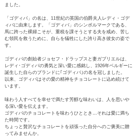
ました。
「ゴディバ」の名は、11世紀の英国の伯爵夫人レディ・ゴデ
ィバに由来します。「ゴディバ」のシンボルマークである、
馬に跨った裸婦こそが、重税を課そうとする夫を戒め、苦し
む領民を救うために、自らを犠牲にした誇り高き彼女の姿で
す。
ゴディバの創始者ジョセフ・ドラップスと妻ガブリエルは、
レディ･ゴディバの勇気と深い愛に感銘し、1926年ベルギーに
誕生した自らのブランドに｢ゴディバ｣の名を冠しました。
以来、ゴディバはその愛の精神をチョコレートに込め続けて
います。
味わう人すべてを幸せで満たす芳醇な味わいは、人を思いや
る深い愛を伝えます。
ゴディバのチョコレートを味わうひととき…それは愛に満ち
た時間です。
ちょっと贅沢なチョコレートを頑張った自分へのご褒美に贈
ってみませんか。